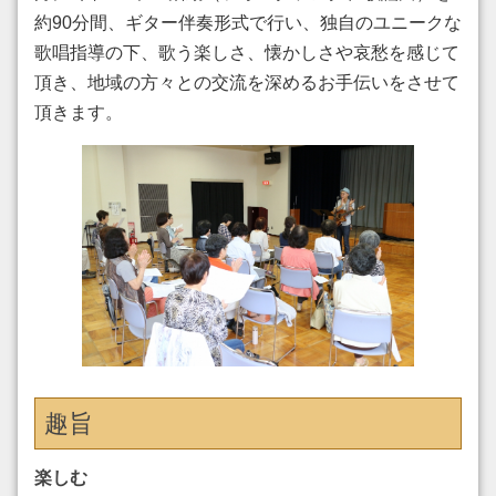
2026年春 新長田ﾌｫｰｸｿﾝｸﾞｺｰﾗｽ 追加募集！！
約90分間、ギター伴奏形式で行い、独自のユニークな
歌唱指導の下、歌う楽しさ、懐かしさや哀愁を感じて
2026.03.06
2026年春 多田ﾌｫｰｸｿﾝｸﾞｺｰﾗｽ結成大募集！！
頂き、地域の方々との交流を深めるお手伝いをさせて
頂きます。
2025.03.02
2025年春 新規結成 鷹取フォークソングコーラス大募集！！
2025.03.02
2025年春 西北フォークソングコーラス再結成大募集！！
2025.03.02
2025年春 武庫之荘フォークソングコーラス第2グループ募
集！！
2025.03.02
2025年春 芦屋フォークソングコーラス第2グループ追加募
集！！
趣旨
2023.03.09
楽しむ
2023年春の再結成！甲南山手フォークソングコーラス