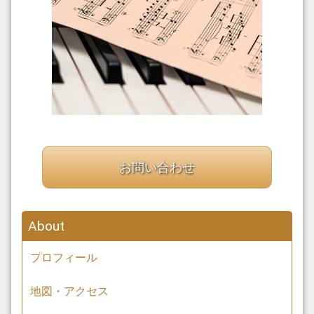
2022年春の再結成会！！新長田フォークソングコーラス
2021.10.29
2021年11月5日(金)再結成会♪甲南山手フォークソングコーラ
ス
2020.04.12
REQUサイトにて「誰でもすぐに理想の「声」を習得できる㊙︎
練習メソッド」の記事を投稿しました✨
2020.04.09
お問い合わせ
amebaブログ始めました！！ 講師：藤丸の音楽情報やコーラ
ス活動に関してドンドンUPしていきます(^_-)-☆
2020.04.06
About
ホームページを公開しました。
プロフィール
地図・アクセス