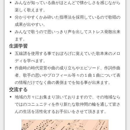
みんなが知っている曲がほとんどで懐かしさを感じながら
楽しく歌えます。
2023.03.09
分かりやすくかみ砕いた指導法を採用しているので歌唱の
2023年春の再結成！学園都市フォークソングコーラス
成果が出やすい。
2023.03.09
みんなで歌うので思いっきり声を出してストレス発散出来
2023年春の新規結成！六甲第2フォークソングコーラス
ます。
生涯学習
2023.03.09
五線譜を使用する事でおぼろげに覚えていた歌本来のメロ
2023年春の新規結成！武庫之荘第2フォークソングコーラス
ディを学べます。
作曲時の時代背景や曲の成り立ちやエピソード、作詞作曲
2023.03.09
2023年春の新規結成！芦屋第2フォークソングコーラス
者、歌手の思いやプロフィール等々の１曲１曲について表
の情報だけでなく曲の裏側までを知る事が出来ます。
2022.09.19
交流する
2022年秋の新規結成！学園都市フォークソングコーラス
地域の方々にお集まり頂いておりますので、その地域なら
ではのコニュニティを作り新たな歌仲間の輪を通して皆さ
2022.03.08
んの生活を活性化するお手伝いをさせて頂きます。
2022年春の再結成会！武庫之荘フォークソングコーラス♪
2022.03.08