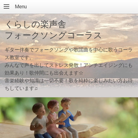
Menu
くらしの楽声舎
フォークソングコーラス
ギター伴奏でフォークソングや歌謡曲を中心に歌うコーラ
ス教室です。
みんなで声を出してストレス発散！アンチエイジングにも
効果あり！歌仲間にも出会えます☆
音楽経験や知識は一切不要！歌を純粋に楽しみたい方お待
ちしています♫