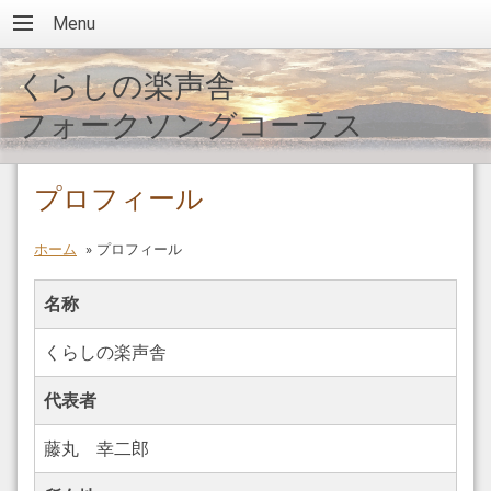
Menu
くらしの楽声舎
フォークソングコーラス
プロフィール
ホーム
»
プロフィール
名称
くらしの楽声舎
代表者
藤丸 幸二郎